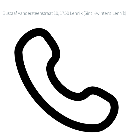
Gustaaf Vandersteenstraat 10, 1750 Lennik (Sint-Kwintens-Lennik)