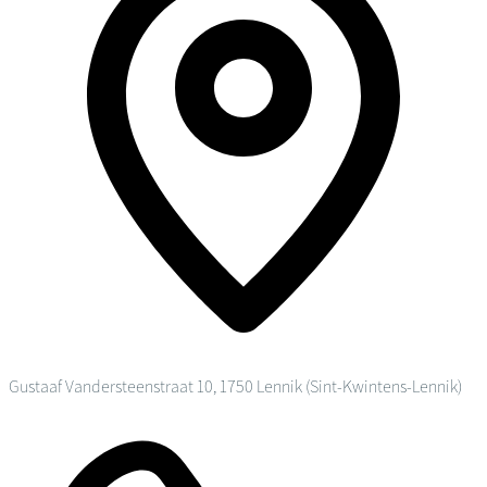
Gustaaf Vandersteenstraat 10, 1750 Lennik (Sint-Kwintens-Lennik)